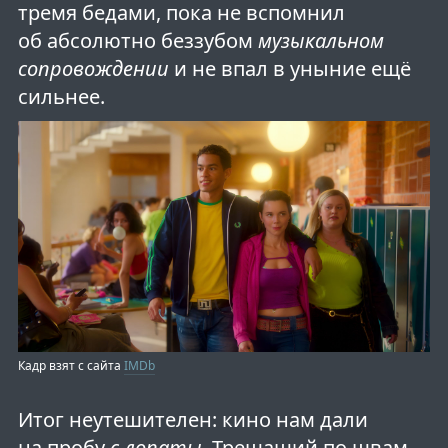
тремя бедами, пока не вспомнил
об абсолютно беззубом
музыкальном
сопровождении
и не впал в уныние ещё
сильнее.
Кадр взят с сайта
IMDb
Итог неутешителен: кино нам дали
на пробу
с лопаты
. Трещащий по швам