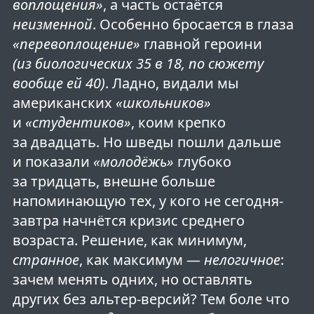
воплощения»
, а часть остаётся
неизменной
. Особенно бросается в глаза
«перевоплощение»
главной героини
(из биологических 35 в 18, по сюжету
вообще ей 40)
. Ладно, видали мы
американских
«школьников»
и
«студентиков»
, коим крепко
за двадцать. Но шведы пошли дальше
и показали
«молодёжь»
глубоко
за тридцать, внешне больше
напоминающую тех, у кого не сегодня-
завтра начнётся кризис среднего
возраста. Решение, как минимум,
странное
, как максимум —
нелогичное
:
зачем менять одних, но оставлять
других без альтер-версий? Тем боле что