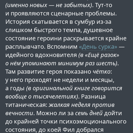
(именно новых — не забытых)
. Тут-то
и проявляются сценарные проблемы.
История скатывается в сумбур из-за
слишком быстрого темпа, душевное
состояние героини раскрывается крайне
расплывчато. Вспомним
«
День сурка
»
—
идейного вдохновителя
(в «Ещё разок»
о нём упоминают минимум раз шесть)
.
Там развитие героя показано
чётко
:
у него проходят не недели и месяцы,
а годы
(в оригинальной книге говорится
вообще о тысячелетиях)
. Разница
титаническая:
жалкая неделя против
вечности
. Можно ли за
семь дней
дойти
до крайней точки психоэмоционального
состояния, до коей Фил добрался