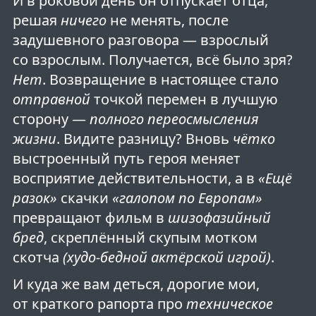
И в роковой день он отпускает отца,
решая
ничего
не менять, после
задушевного разговора — взрослый
со взрослым. Получается, всё было зря?
Нет
. Возвращение в настоящее стало
отправной
точкой перемен в лучшую
сторону —
полного переосмысления
жизни
. Видите разницу? Вновь
чётко
выстроенный путь героя меняет
восприятие действительности, а в
«Ещё
разок»
скачки
«галопом по Европам»
превращают фильм в
шизофазийный
бред
, скреплённый скупым мотком
скотча
(худо-бедной актёрской игрой)
.
И куда же вам деться, дорогие мои,
от краткого рапорта про
техническое