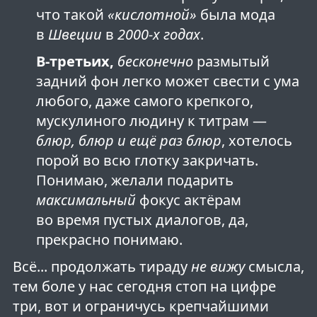
что такой
«кислотной»
была мода
в
Швеции
в
2000-х годах
.
В-третьих,
бесконечно
размытый
задний фон легко может свести с ума
любого, даже самого крепкого,
мускулиного людину к титрам —
блюр, блюр и ещё раз блюр
, хотелось
порой во всю глотку закричать.
Понимаю, желали подарить
максимальный
фокус актёрам
во время пустых диалогов, да,
прекрасно понимаю.
Всё... продолжать тираду
не вижу
смысла,
тем боле у нас сегодня стоп на цифре
три, вот и ограничусь крепчайшими