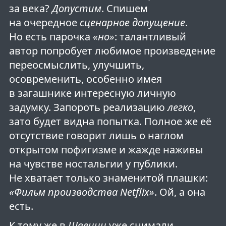
за века?
Допустим
. Спишем
на очередное
сценарное допущение
.
Но есть парочка
«но»
: талантливый
автор попробует любимое произведение
переосмыслить, улучшить,
осовременить, особенно имея
в загашнике интересную личную
задумку. Запороть реализацию
легко
,
зато будет видна попытка. Полное же её
отсутствие говорит лишь о наглом
открытом пофигизме и жажде наживы
на чувстве ностальгии у публики.
Не хватает только знаменитой плашки:
«Фильм производства Netflix»
. Ой, а она
есть.
К тому же в
Швеции
уже снимали