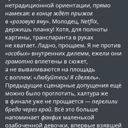
нетрадиционной ориентации, прямо
намекая:
в конце ждёт прыжок
в «розовую яму»
. Молодец,
Netflix
,
держишь планку! Хотя, для полноты
картины, транспаранта в руках
не хватает. Ладно, прощаем. Я не против
«особых»
внутренних дилемм, ежели они
грамотно
вплетены в сюжет,
а не вываливаются на площадь
с воплем:
«Любуйтесь! Я сделяль»
.
Предыдущие сценарные допущения ещё
можно было проглотить, халтура же
в финале уже не прощается —
перелили
бреда через край
. Всё это больше
напоминает
фанфик
маленькой
озабоченной девочки, впервые взявшей