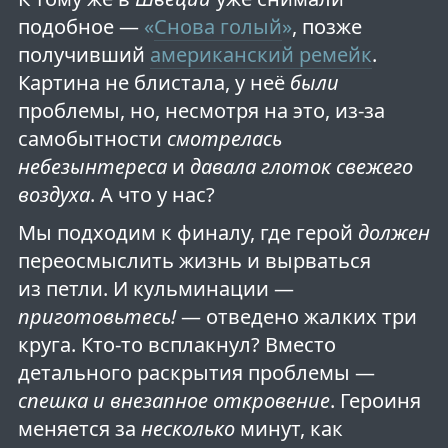
подобное —
«
Снова голый
»
, позже
получивший
американский ремейк
.
Картина не блистала, у неё
были
проблемы, но, несмотря на это, из-за
самобытности
смотрелась
небезынтереса
и
давала глоток свежего
воздуха
. А что у нас?
Мы подходим к финалу, где герой
должен
переосмыслить жизнь и вырваться
из петли. И кульминации —
приготовьтесь!
— отведено жалких три
круга. Кто-то всплакнул? Вместо
детального раскрытия проблемы —
спешка и внезапное откровение
. Героиня
меняется за
несколько
минут, как