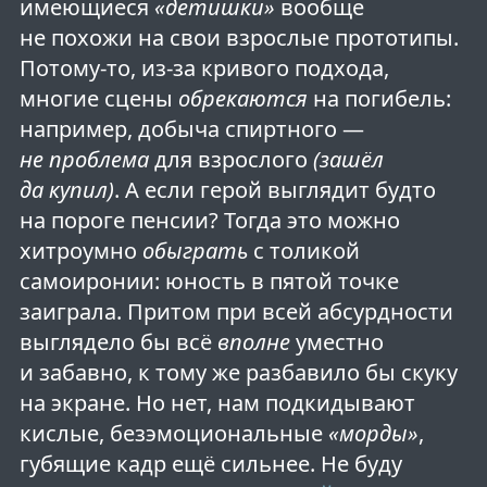
имеющиеся
«детишки»
вообще
не похожи на свои взрослые прототипы.
Потому-то, из-за кривого подхода,
многие сцены
обрекаются
на погибель:
например, добыча спиртного —
не проблема
для взрослого
(зашёл
да купил)
. А если герой выглядит будто
на пороге пенсии? Тогда это можно
хитроумно
обыграть
с толикой
самоиронии: юность в пятой точке
заиграла. Притом при всей абсурдности
выглядело бы всё
вполне
уместно
и забавно, к тому же разбавило бы скуку
на экране. Но нет, нам подкидывают
кислые, безэмоциональные
«морды»
,
губящие кадр ещё сильнее. Не буду