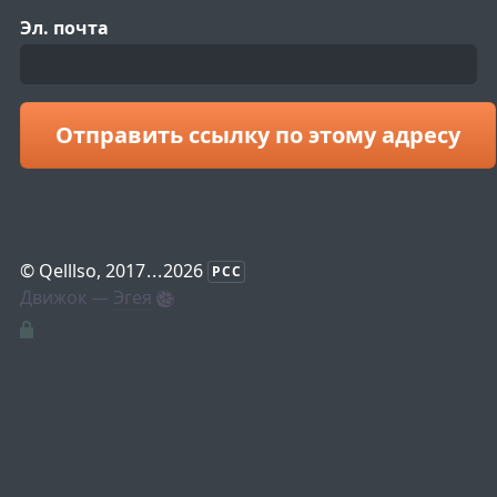
Эл. почта
Отправить ссылку по этому адресу
©
Qelllso
, 2017
...
2026
РСС
Движок —
Эгея