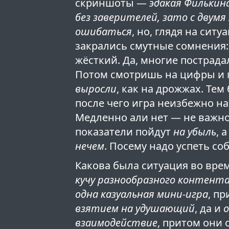
скриншоты —
эдакая Филькин
без заверителей, зато с двумя
ошибаться
, но, глядя на сит
закрались смутные сомнения
жёсткий. Да, многие пострад
Потом смотришь на цифры и
выросли
, как на дрожжах. Тем
после чего игра неизбежно на
Медленно али нет — не важн
показатели пойдут
на убыль
, 
нечем
. Посему надо успеть со
Какова была ситуация во вре
кучу разнообразного контент
одна казуальная мини-игра
, п
взятием на удушающий
, да и
взаимодействие
, притом они 