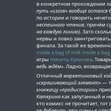
в конкретном прохождении л
путь «изгоя» вообще остался 
по истории и говорить нечего
неспешного чтения
, причём 
на каждую линию)
. Зато сколь
нервы и ловко заинтриговат
финала. За такой же временн
inside a bag of milk inside a bag
игры
Никиты Крюкова
. Това
ведь ждём»
. Ладно, возвраща
Отличный
маркетинговый хо
«скрашивающий элемент»
— т
книжицу
«предыстории»
прио
Катерина
как запутанный и н
кто комикс не прочитает, тот
не добавить эти сцены в игру