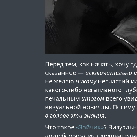
Перед тем, как начать, хочу с
сказанное —
исключительно м
не желаю
никому
несчастий ил
какого-либо негативного глу
печальным
итогом
всего уви
визуальной новеллы. Посему
в голове эти знания
.
Что такое
«
Зайчик
»
? Визуаль
разработчиков»
, следователь