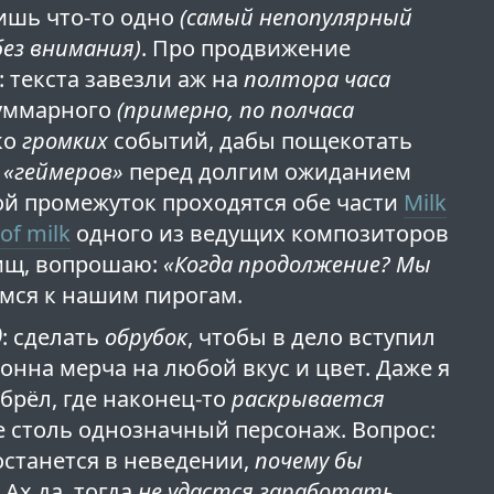
ишь что-то одно
(самый непопулярный
без внимания)
. Про продвижение
: текста завезли аж на
полтора часа
суммарного
(примерно, по полчаса
ко
громких
событий, дабы пощекотать
ь
«геймеров»
перед долгим ожиданием
ой промежуток проходятся обе части
Milk
 of milk
одного из ведущих композиторов
рищ, вопрошаю:
«Когда продолжение? Мы
емся к нашим пирогам.
д
: сделать
обрубок
, чтобы в дело вступил
онна мерча на любой вкус и цвет. Даже я
брёл, где наконец-то
раскрывается
е столь однозначный персонаж. Вопрос:
 останется в неведении,
почему бы
?
Ах да, тогда
не удастся заработать
.