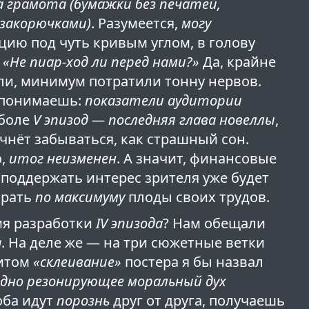
а грамота (бумажки без печатей,
 закорючками)
. Разумеется,
могу
уацию под чуть кривым углом, в голову
:
«Не пиар-ход ли перед нами?»
Да, крайне
али, минимум потратили тонну нервов.
 понимаешь:
показатели аудитории
 боле
V эпизод — последняя глава новеллы
,
чнёт забываться, как страшный сон.
о,
итог неизменен
. А значит, финансовые
а поддержать интерес зрителя уже будет
брать
по максимуму
плоды своих трудов.
мя разработки
IV эпизода
? Нам обещали
а
. На деле же — на три сюжетные ветки
ритом
«склеивание»
постера я бы назвал
одно резонирующее моральный дух
оба идут
порознь
друг от друга, получаешь