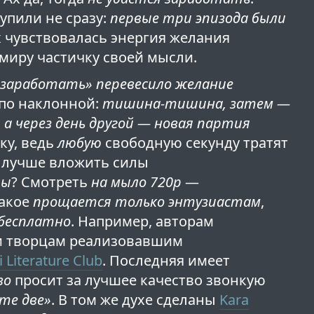
упили не сразу:
первые три эпизода были
их чувствовалась энергия желания
 миру частичку своей мысли.
«заработать» перевесило желание
 по наклонной:
тишина-тишина, затем —
 а через день другой — новая партия
ку, ведь
любую
свободную секунду тратят
, лучше вложить силы
ты
? Смотреть
на мыло 720p
—
Такое
прощается только энтузиастам
,
бесплатно
. Например, авторам
ли творцам реализовавшим
 Literature Club
. Последняя имеет
во
просит за лучшее качество звонкую
те две»
. В том же духе сделаны
Kara