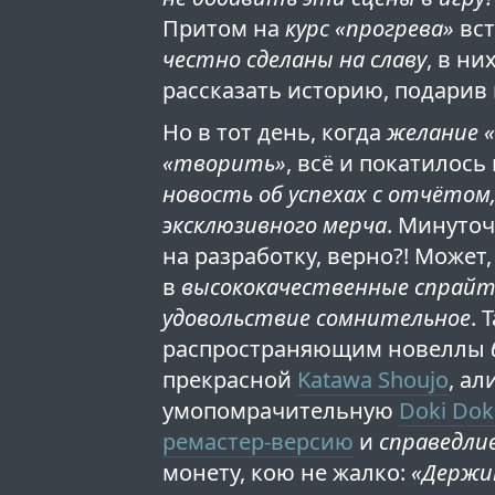
Притом на
курс «прогрева»
вст
честно сделаны на славу
, в н
рассказать историю, подарив
Но в тот день, когда
желание 
«творить»
, всё и покатилось
новость об успехах с отчётом,
эксклюзивного мерча
. Минуточ
на разработку, верно?! Может
в
высококачественные спрай
удовольствие сомнительное
. 
распространяющим новеллы
прекрасной
Katawa Shoujo
, а
умопомрачительную
Doki Doki
ремастер-версию
и
справедли
монету, кою не жалко:
«Держи