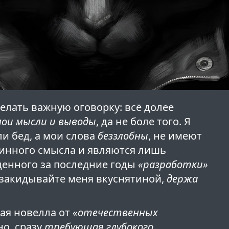
делать важную оговорку: всё долее
ои мысли и выводы
, да не боле того. Я
и бед, а мои слова
беззлобны
, не имеют
бинного смысла и являются лишь
денного за последние годы
«разработки»
 закидывайте меня вкуснятиной,
держа
ная новелла от
«отечественных
но, сразу
требующая глубокого