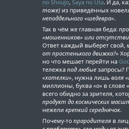
no Shoujo
,
Saya no Uta
. И да, 
тоже)
из приведённых нове
неподдельного «шедевра»
.
Так в чём же главная беда:
про
«мошенников» или отсутстви
Ответ каждый выберет свой,
от простенького движка?»
Хор
но что мешает перейти на
God
тележка
под любые
запросы? 
«хотелки»
, нужна лишь
воля 
миллионы, буква
«о»
в слове
всего обидно за зрителя, ко
продукт до космических масш
нежели
крепкий середнячок
.
Почему-то
прародителя
в ли
с проблемами
, где
моды
от энт