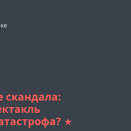
ыке
е скандала:
ектакль
атастрофа?