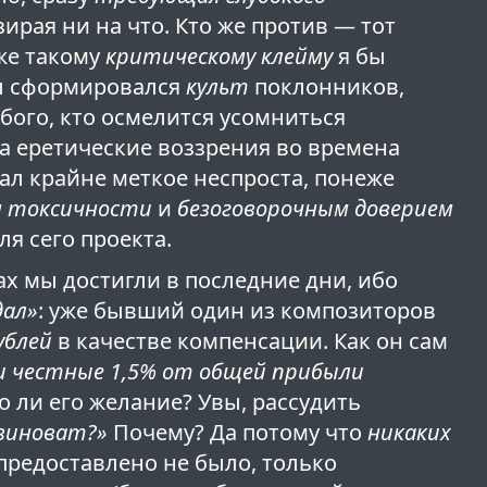
зирая ни на что. Кто же против — тот
аже такому
критическому клейму
я бы
ры сформировался
культ
поклонников,
бого, кто осмелится усомниться
за еретические воззрения во времена
л крайне меткое неспроста, понеже
м токсичности
и
безоговорочным доверием
я сего проекта.
ах мы достигли в последние дни, ибо
дал»
: уже бывший один из композиторов
ублей
в качестве компенсации. Как он сам
и честные 1,5% от общей прибыли
о ли его желание? Увы, рассудить
виноват?»
Почему? Да потому что
никаких
предоставлено не было, только