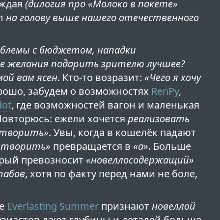
каждая
(дилогия про «Молоко в пакете»
лл
на голову выше нашего отечественного
блемы с бюджетом, нападки
е желания подарить зрителю лучшее?
мой вам ясен
. Кто-то возразит:
«Чего я хочу
ошо, забудем о возможностях
RenPy
,
ot
, где возможностей вагон и маленькая
Повторюсь: ежели хочется
реализовать
«творить»
. Увы, когда в кошелёк падают
«творить»
превращается в
«а»
. Больше
торый превозносит
«новеллосодержащий»
табов
, хотя по факту перед нами не боле,
це
Everlasting Summer
признают
новеллой
узиастов дают глубины и деталей больше,