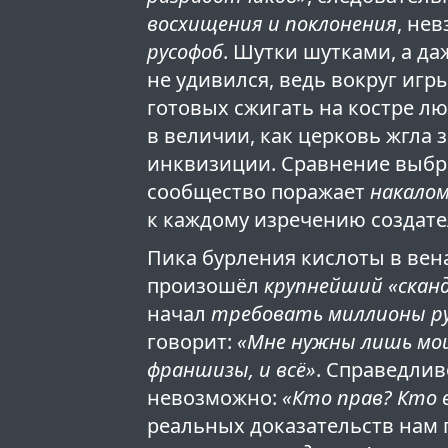
восхищения и поклонения
, нев
русофоб
. Шутки шутками, а д
не удивился, ведь вокруг иг
готовых сжигать на костре лю
в величии, как церковь жгла 
инквизиции. Сравнение выбра
сообщество поражает
накало
к каждому изречению создател
Пика бурления кислоты в вен
произошёл
крупнейший «скан
начал
требовать миллионы р
говорит:
«Мне нужны лишь мо
франшизы, и всё»
. Справедлив
невозможно:
«Кто прав? Кто 
реальных доказательств нам 