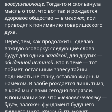
воодушевляюще
. Тогда-то и скользнула
мысль о том, что вот так и рождается
здоровое общество —
в мелочах
, кои
приводят к пониманию товарищеского
духа.
Перед тем, как продолжить, сделаю
важную оговорку: следующие слова
будут для одних
загадкой
, для других —
обыденной истиной
. Кто в теме — тот
поймёт, остальным завесу тайны
поднимать не стану, оставлю жирным
намёком. В злобе рождается лишь тьма,
в коей мы с вами сегодня погрязли.
В понимании же, что
«человек человеку —
друг»
, заложен фундамент будущего
лучшего мира. Звучу, быть может,