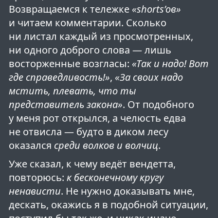
Возвращаемся к тележке
«shorts’ов»
и читаем комментарии. Сколько
ни листал каждый из просмотренных,
ни одного доброго слова — лишь
восторженные возгласы:
«Так и надо! Вот
где справедливость!»
,
«За своих надо
мстить, плевать, что ты
представитель закона»
. От подобного
у меня рот открылся, а челюсть едва
не отвисла — будто в диком лесу
оказался
среди волков и волчиц
.
Уже сказал, к чему ведёт вендетта,
повторюсь:
к бесконечному кругу
ненависти
. Не нужно доказывать мне,
дескать, окажись я в подобной ситуации,