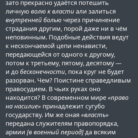
зато прекрасно удаётся потешить
личную
волю к власти
али залиться
внутренней болью
через причинение
страдания другим, порой даже ни в чём
неповинным. Подобные действия ведут
к нескончаемой цепи ненависти,
передающейся от одного к другому,
потом к третьему, пятому, десятому —
и до
бесконечности
, пока круг не будет
разорван. Чем? Поистине справедливым
правосудием. В чьих руках оно
находится? В современном мире
«право
на насилие»
принадлежит сугубо
государству. Им же оная
«власть»
передана служителям правопорядка,
армии
[в военный период]
да всяким