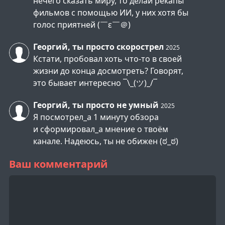
нечего сказать миру, то делай рекапы
фильмов с помощью ИИ, у них хотя бы
голос приятней (￣ε￣＠)
Георгий, ты просто скорострел
2025
Кстати, пробовал хоть что-то в своей
жизни до конца досмотреть? Говорят,
это бывает интересно ¯\_(ツ)_/¯
Георгий, ты просто не умный
2025
Я посмотрел_а 1 минуту обзора
и сформировал_а мнение о твоём
канале. Надеюсь, ты не обижен (ಠ_ಠ)
Ваш комментарий