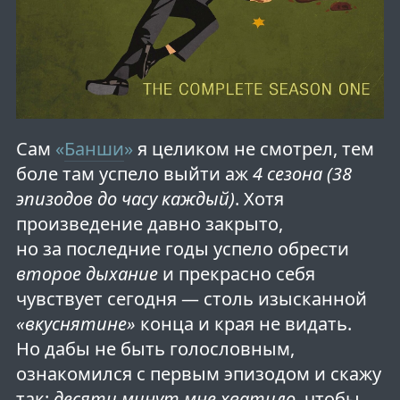
Сам
«
Банши
»
я целиком не смотрел, тем
боле там успело выйти аж
4 сезона (38
эпизодов до часу каждый)
. Хотя
произведение давно закрыто,
но за последние годы успело обрести
второе дыхание
и прекрасно себя
чувствует сегодня — столь изысканной
«вкуснятине»
конца и края не видать.
Но дабы не быть голословным,
ознакомился с первым эпизодом и скажу
так:
десяти минут мне хватило
, чтобы