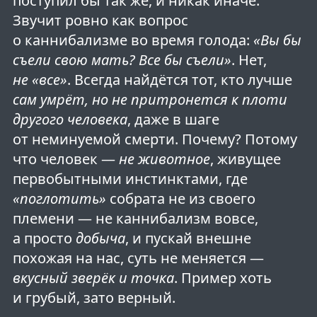
поступил бы так же, и никак иначе.
Звучит ровно как вопрос
о каннибализме во время голода:
«Вы бы
съели свою мать? Все бы съели»
. Нет,
не «все»
. Всегда найдётся тот, кто лучше
сам умрёт, но не притронется к плоти
другого человека
, даже в шаге
от неминуемой смерти. Почему? Потому
что человек —
не животное
, живущее
первобытными инстинктами, где
«поглотить»
собрата не из своего
племени — не каннибализм вовсе,
а просто
добыча
, и пускай внешне
похожая на нас, суть не меняется —
вкусный зверёк и точка
. Пример хоть
и грубый, зато верный.