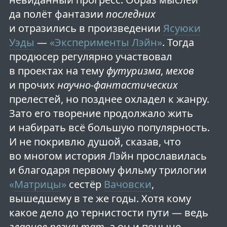
да полёт фантазии
последних
и отразились в произведении
Ясуюки
Уэды
—
«
Эксперименты Лэйн
»
. Тогда
продюсер регулярно участвовал
в проектах на тему
футуризма
,
мехов
и прочих
научно-фантастических
прелестей, но позднее охладел к жанру.
Зато его творение продолжало жить
и набирать всё большую популярность.
И не покривлю душой, сказав, что
во многом история Лэйн прославилась
и благодаря первому фильму трилогии
«
Матрицы
»
сестёр
Вачо
вски
,
вышедшему в те же годы. Хотя кому
какое дело до тернистости пути — ведь
главное результат
, а он и поныне