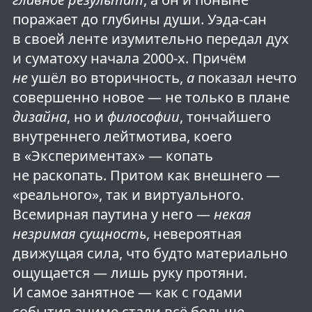
поражает до глубины души. Уэда-сан
в своей ленте изумительно передал дух
и суматоху начала 2000-х. Причём
не
ушёл во вторичность,
а
показал нечто
совершенно новое — не только в плане
дизайна
, но и
философии
, тончайшего
внутреннего лейтмотива, коего
в «Экспериментах» — копать
не раскопать. Притом как внешнего —
«реального», так и виртуального.
Всемирная паутина у него —
некая
незримая сущность
, невероятная
движущая сила, что будто материально
ощущается — лишь руку протяни.
И самое занятное — как с годами
события аниме стали всё больше