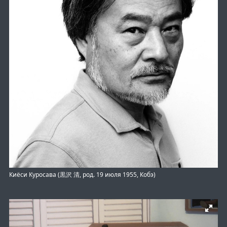
Киёси Куросава (黒沢 清, род. 19 июля 1955, Кобэ)