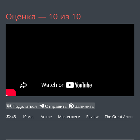
Оценка — 10 из 10
Поделиться
Отправить
Запинить
45
10 мес
Anime
Masterpiece
Review
The Great Anime