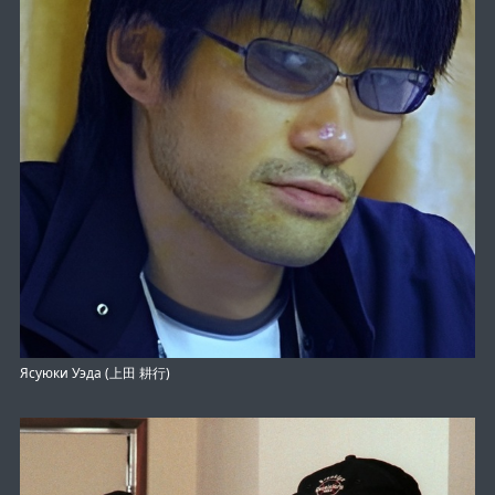
Ясуюки Уэда (上田 耕行)