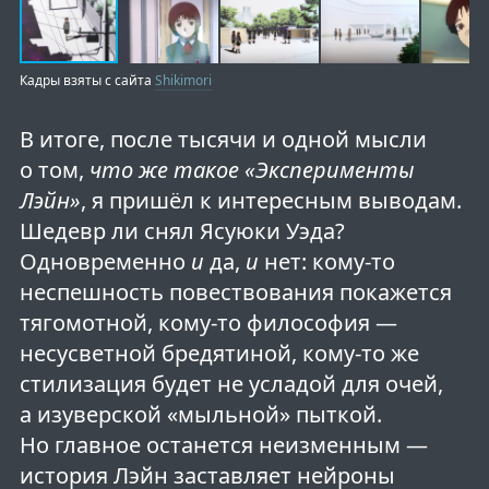
Кадры взяты с сайта
Shikimori
В итоге, после тысячи и одной мысли
о том,
что же такое «Эксперименты
Лэйн»
, я пришёл к интересным выводам.
Шедевр ли снял Ясуюки Уэда?
Одновременно
и
да,
и
нет: кому-то
неспешность повествования покажется
тягомотной, кому-то философия —
несусветной бредятиной, кому-то же
стилизация будет не усладой для очей,
а изуверской «мыльной» пыткой.
Но главное останется неизменным —
история Лэйн заставляет нейроны