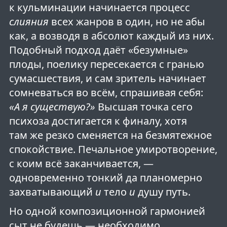
к кульминации начинается процесс
слияния
всех жанров в один, но не абы
как, а возводя в абсолют каждый из них.
Подобный подход даёт «безумные»
плоды, поелику пересекается с гранью
сумасшествия, и сам зритель начинает
сомневаться во всём, спрашивая себя:
«А я существую?»
Высшая точка сего
психоза достигается к финалу, хотя
там же резко сменяется на безмятежное
спокойствие. Печальное умиротворение,
с коим всё заканчивается, —
одновременно тонкий да планомерно
захватывающий
и
тело
и
душу путь.
Но одной композиционной гармонией
сыт не будешь — необходимо