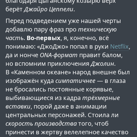
благодаря цыганскому козырю верх
берёт
Джайро Цеппели
.
Перед подведением уже нашей черты
добавлю пару фраз про
техническую
часть
.
Во-первых
, я, конечно, всё
понимаю: «ДжоДжо» попал в руки
Netflix
,
да и нонче
ONA-формат
правит балом,
но вспомним приключения
Джолин
.
В «Каменном океане» народ внешне был
изображён куда
симпатичнее
— в глаза
не бросались постоянные корявые,
выбивающиеся из кадра
трёхмерные
вставки
, порой даже в анимации
центральных персонажей. Стоила ли
скорость производства
того, чтоб
принести в жертву велелепное качество