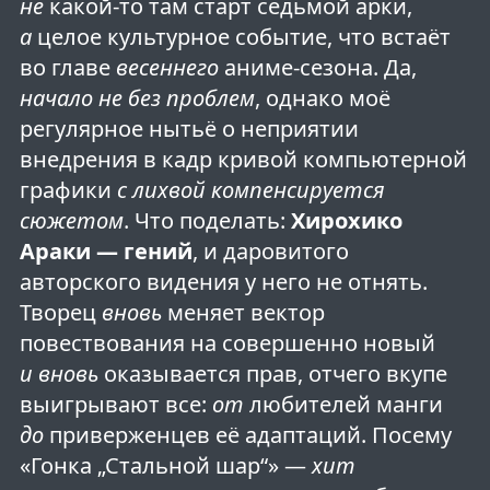
не
какой-то там старт седьмой арки,
а
целое культурное событие, что встаёт
во главе
весеннего
аниме-сезона. Да,
начало не без проблем
, однако моё
регулярное нытьё о неприятии
внедрения в кадр кривой компьютерной
графики
с лихвой компенсируется
сюжетом
. Что поделать:
Хирохико
Араки — гений
, и даровитого
авторского видения у него не отнять.
Творец
вновь
меняет вектор
повествования на совершенно новый
и вновь
оказывается прав, отчего вкупе
выигрывают все:
от
любителей манги
до
приверженцев её адаптаций. Посему
«Гонка „Стальной шар“» —
хит