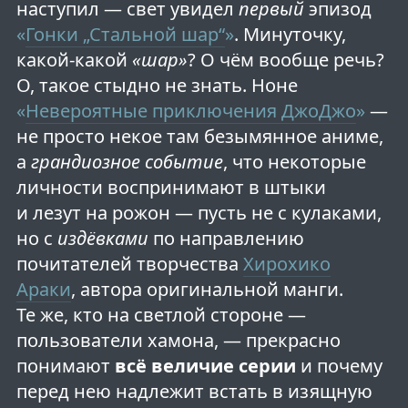
наступил — свет увидел
первый
эпизод
«
Гонки „Стальной шар“
»
. Минуточку,
какой-какой
«шар»
? О чём вообще речь?
О, такое стыдно не знать. Ноне
«
Невероятные приключения ДжоДжо
»
—
не просто некое там безымянное аниме,
а
грандиозное событие
, что некоторые
личности воспринимают в штыки
и лезут на рожон — пусть не с кулаками,
но с
издёвками
по направлению
почитателей творчества
Хирохико
Араки
, автора оригинальной манги.
Те же, кто на светлой стороне —
пользователи хамона, — прекрасно
понимают
всё величие серии
и почему
перед нею надлежит встать в изящную