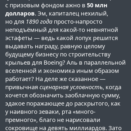
с призовым фондом ажно в
50 млн
долларов
. Эм, капиталец нехилый,
но для
1890 года
просто-напросто
неподъёмный для какой-то невнятной
эстафеты — ведь какой лопух решится
выдавать награду, равную целому
будущему бизнесу по строительству
крыльев для Boeing? Аль в параллельной
вселенной и экономика иным образом
работает? На деле же сказанное —
привычная
сценарная условность
, когда
хочется обозначить заоблачную сумму,
эдакое поражающее до раскрытого, как
у наивного зеваки, рта «много-
премного», благо не нарисовали
сокровище на девять миллиардов. Зато