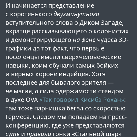
И начинается представление
с коротенького
двухминутного
вступительного слова о Диком Западе,
вкратце рассказывающего о колонистах
и демонстрирующего
на фоне
чудеса 3D-
графики да тот факт, что первые
поселенцы имели сверхчеловеческие
навыки, коим обучали самых бойких
и верных короне индейцев. Хотя
последнее для бывалого зрителя —
не
магия,
а
сила одержимости стендом
в духе OVA
«
Так говорил Кисибэ Рохан
»
:
там тоже парнишка бегал со скоростью
Гермеса. Следом мы попадаем на пресс-
конференцию, где уже представляются
суть
и
правила
гонки «Стальной шар»