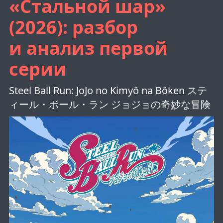
«Стальной шар»
(2026): разбор
и анализ первой
серии
Steel Ball Run: JoJo no Kimyô na Bôken ステ
ィール・ボール・ラン ジョジョの奇妙な冒険