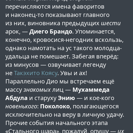
перечисляются имена фаворитов
и наконец-то показывают главного
из них, виновника предыдущих
шести
арок, —
Диего Брандо
. Упоминается,
конечно, кровосися-негодник вскользь,
однако намотать на ус такого молодца-
удальца не помешает. Забегая вперёд:
из минусов — озвучивает легенду
не
Такэхито Коясу
. Увы и ах!
Параллельно Дио мы встречаем ещё
массу
знакомых
лиц —
Мухаммеда
Абдула
и старуху
Энию
— и кое-кого
новенького
:
Поколоко
, полагающегося
исключительно на веру в личную удачу.
Прочие события начального этапа
«Стального шара», пожалуй, опущу —
их