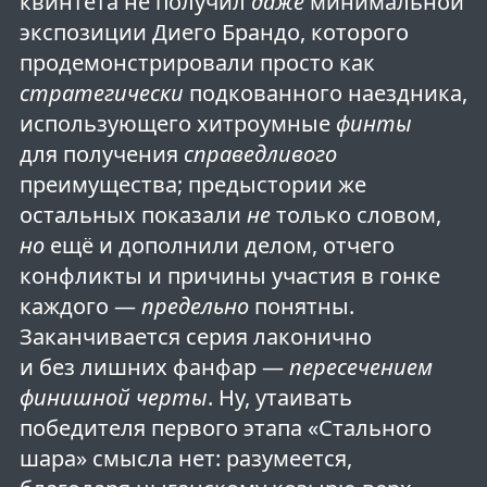
квинтета не получил
даже
минимальной
экспозиции Диего Брандо, которого
продемонстрировали просто как
стратегически
подкованного наездника,
использующего хитроумные
финты
для получения
справедливого
преимущества; предыстории же
остальных показали
не
только словом,
но
ещё и дополнили делом, отчего
конфликты и причины участия в гонке
каждого —
предельно
понятны.
Заканчивается серия лаконично
и без лишних фанфар —
пересечением
финишной черты
. Ну, утаивать
победителя первого этапа «Стального
шара» смысла нет: разумеется,