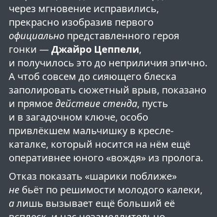
через мгновение исправились,
прекрасно изобразив первого
официально
представленного героя
гонки —
Джайро Цеппели
,
и получилось это до неприличия эпично.
А чтоб совсем до сияющего блеска
заполировать сюжетный врыв, показано
и прямое
действие стенда
, пусть
и в загадочном ключе, особо
привлёкшем мальчишку в кресле-
каталке, который носится на нём ещё
оперативнее юного «вождя» из пролога.
Отказ показать «шарики поближе»
не
бьёт по решимости молодого калеки,
а
лишь вызывает ещё больший её
всплеск, и нас незамедлительно