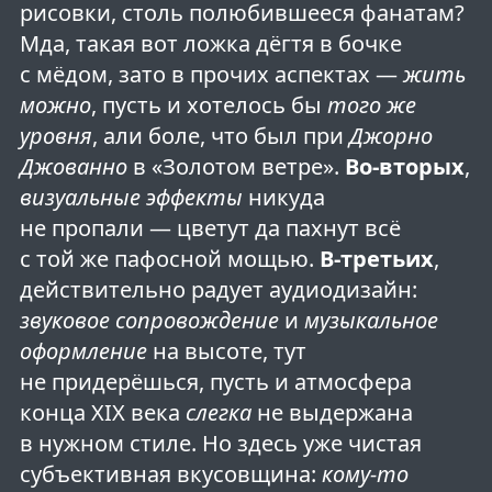
рисовки, столь полюбившееся фанатам?
Мда, такая вот ложка дёгтя в бочке
с мёдом, зато в прочих аспектах —
жить
можно
, пусть и хотелось бы
того же
уровня
, али боле, что был при
Джорно
Джованно
в «Золотом ветре».
Во-вторых
,
визуальные эффекты
никуда
не пропали — цветут да пахнут всё
с той же пафосной мощью.
В-третьих
,
действительно радует аудиодизайн:
звуковое сопровождение
и
музыкальное
оформление
на высоте, тут
не придерёшься, пусть и атмосфера
конца XIX века
слегка
не выдержана
в нужном стиле. Но здесь уже чистая
субъективная вкусовщина:
кому-то