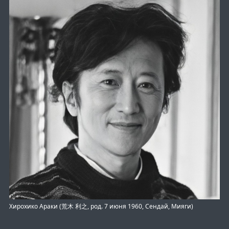
Хирохико Араки (荒木 利之, род. 7 июня 1960, Сендай, Мияги)