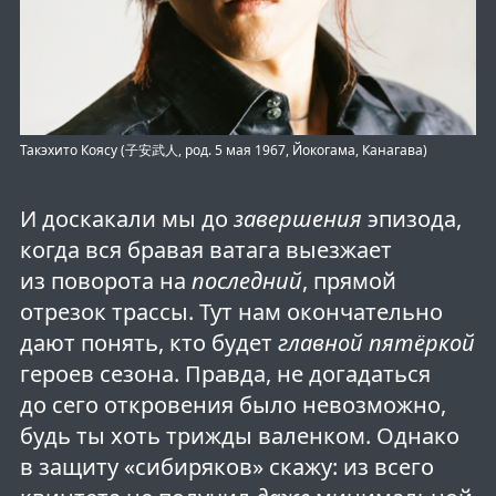
Такэхито Коясу (子安武人, род. 5 мая 1967, Йокогама, Канагава)
И доскакали мы до
завершения
эпизода,
когда вся бравая ватага выезжает
из поворота на
последний
, прямой
отрезок трассы. Тут нам окончательно
дают понять, кто будет
главной пятёркой
героев сезона. Правда, не догадаться
до сего откровения было невозможно,
будь ты хоть трижды валенком. Однако
в защиту «сибиряков» скажу: из всего