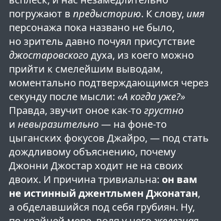
погружают в
предысторию
. К слову,
имя
персонажа пока названо не было,
но зритель давно почуял присутствие
джостаровского
духа, из коего можно
прийти к смелейшим выводам,
моментально подтверждающимся через
секунду после мысли:
«А когда уже?»
Правда, звучит оное как-то
грустно
и
невыразительно
— на фоне-то
цыганских фокусов Джайро, — под стать
дождливому объяснению, почему
Джонни Джостар ходит не на своих
двоих. И причина тривиальна:
он вам
не истинный джентльмен Джонатан
,
а обделавшийся под себя грубиян. Ну,
по крайней мере, воля у него
железная
,