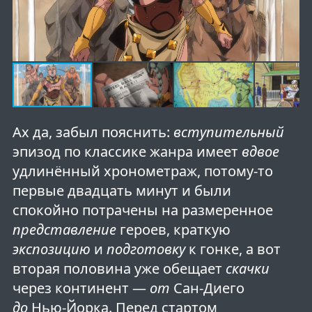
Ах да, забыл пояснить:
вступительный
эпизод по классике жанра имеет
вдвое
удлинённый хронометраж, потому-то
первые двадцать минут и были
спокойно потрачены на размеренное
представление
героев, краткую
экспозицию
и
подготовку
к гонке, а вот
вторая половина уже обещает
скачки
через континент —
от
Сан-Диего
до
Нью-Йорка. Перед стартом