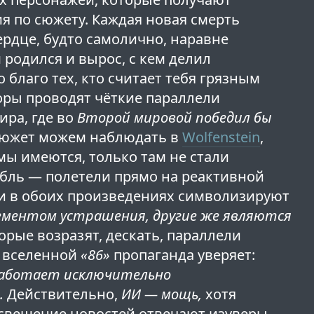
я по сюжету. Каждая новая смерть
ердце, будто самолично, наравне
м родился и вырос, с кем делил
 благо тех, кто считает тебя грязным
ры проводят чёткие параллели
ира, где во
Второй мировой победил бы
сюжет можем наблюдать в
Wolfenstein
,
ы имеются, только там не стали
бль — полетели прямо на реактивной
ехи в обоих произведениях символизируют
ементом устрашения, другие же являются
рые возразят, дескать, параллели
и вселенной
«86»
пропаганда уверяет:
работает исключительно
.
Действительно,
ИИ — мощь,
хотя
освещение новостей отвечают изуверы