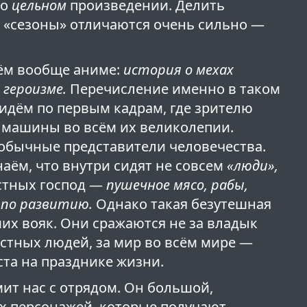
 о
цельном
произведении. Делить
о «сезоны» отличаются очень сильно —
чём вообще аниме:
история о мехах
 героизме.
Перечисление именно в таком
 идём по первым кадрам, где зрителю
 машины во всём их великолепии.
 обычные представители человечества.
наём, что внутри сидят не совсем
«люди»,
естных господ —
пушечное мясо, рабы,
 по развитию.
Однако такая безутешная
ших вояк. Они сражаются не за владык
честных людей, за мир во всём мире —
та на празднике жизни.
ит нас с отрядом. Он большой,
х персонажей, которые получают