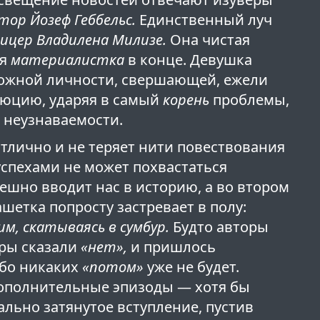
тор Йозеф Геббельс.
Единственный луч
ицер Владилена Милизе.
Она чистая
ая
материалистка
в конце. Девушка
ложной личности, свершающей, ежели
люцию, ударяя в самый
корень
проблемы,
о неузнаваемости.
тлично и не теряет нити повествования
успехами не может похвастаться
ешно вводит нас в историю, а во втором
ашетка попросту застревает в полу:
м, скатываясь в сумбур.
Будто авторы
еры сказали
«нет»,
и пришлось
ибо никаких
«потом»
уже не будет.
ополнительные эпизоды — хотя бы
ально затянутое вступление, пустив