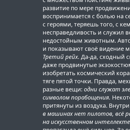
развитие по мере продвижени
воспринимается с болью на с
с героями, теряешь того, с ке
несправедливость и служил во
недостойным животным. Авто
и показывают своё видение м
Третий рейх.
Да-да, сходный 
даже продвинутые экзокостюм
изобретать космический кора
тяге пятой точки. Правда, м
разные вещи:
одни служат эл
символом порабощения.
Некото
притянуты из воздуха. Внутр
в машинах нет пилотов, всё 
на искусственном интеллекте
пропаганда ещё сильнее. За 