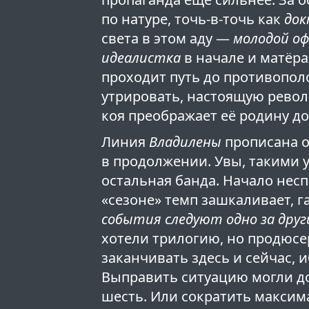
по натуре, точь-в-точь как
док
света в этом аду —
молодой оф
идеалистка
в начале и матёр
проходит путь до противопо
утрировать, настоящую рево
коя преображает её родину д
Линия
Владилены
прописана о
в продолжении. Увы, такими 
остальная банда. Начало несп
«сезоне» темп зашкаливает, г
события следуют одно за други
хотели трилогию, но продюс
заканчивать здесь и сейчас, 
Выправить ситуацию могли д
шесть. Или сократить максим