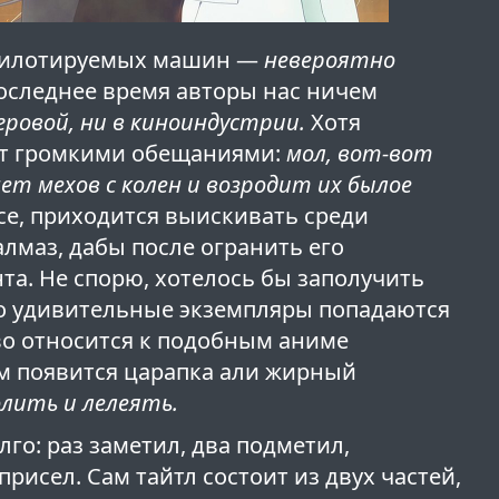
, пилотируемых машин —
невероятно
оследнее время авторы нас ничем
игровой, ни в киноиндустрии.
Хотя
ют громкими обещаниями:
мол, вот-вот
ет мехов с колен и возродит их былое
се, приходится выискивать среди
лмаз, дабы после огранить его
та. Не спорю, хотелось бы заполучить
но удивительные экземпляры попадаются
во относится к подобным аниме
ём появится царапка али жирный
олить и лелеять.
лго: раз заметил, два подметил,
 присел. Сам тайтл состоит из двух частей,