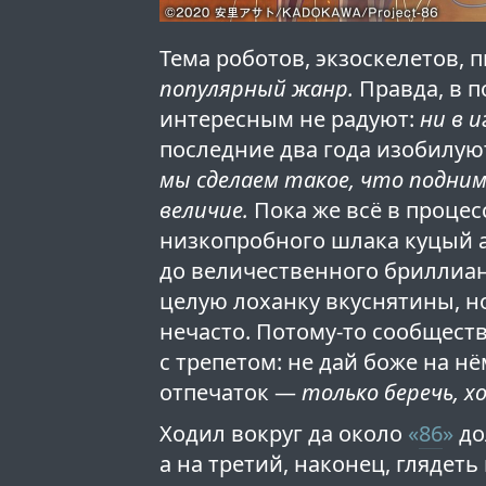
Тема роботов, экзоскелетов
популярный жанр.
Правда, в п
интересным не радуют:
ни в 
последние два года изобилу
мы сделаем такое, что подним
величие.
Пока же всё в процес
низкопробного шлака куцый а
до величественного бриллиан
целую лоханку вкуснятины, 
нечасто. Потому-то сообщест
с трепетом: не дай боже на н
отпечаток —
только беречь, х
Ходил вокруг да около
«
86
»
до
а на третий, наконец, глядеть