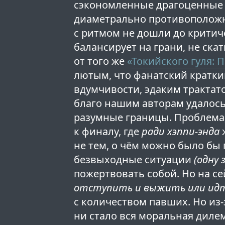
сэкономленные драгоценные 
диаметрально противоположн
с ритмом не дошли до критич
балансирует на грани, не скат
от того же
«
Токийского гуля:
лютым, что фанатский кратки
вдумчивости, эдаким тракта
благо нашим авторам удалось
разумные границы. Проблема,
к финалу, где
ради хэппи-энда
ж
не тем, о чём можно было бы
безвыходные ситуации
(одну 
пожертвовать собой. Но на се
отступить и выжить или идти
с количеством павших. Но из-
ни стало вся моральная диле