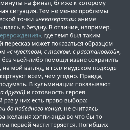
минуты на финал, ближе к которому
ая ситуация. Тем не менее проблемы
еской точки
«невозврата»:
аниме
ываясь в бездну. В отличие, например,
 Перерождения
»
, где темп был таким
й пересказ может показаться образцом
том
«с чувством, с толком, с расстановкой»,
 без чьей-либо помощи извне сохранить
 на мой взгляд, в голливудском подходе
ертвуют всем, чем угодно. Правда,
 подумать. В кульминации показывают
за другой)
и готовность героев
й раз у них есть право выбора:
 до победного конца,
не считаясь
за желания хэппи-энда во что бы то
мма первой части теряется. Погибших