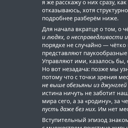
я же расскажу о них сразу, как
отказываюсь, хотя структурн
подробнее разберём ниже.
Для начала вкратце о том, о 
и людях, о несправедливости и
порядке не случайно — чётко
представляют паукообразные
Управляют ими, казалось бы,
Но вот незадача: позже мы уз
потому что с точки зрения м
не выше обезьяны из джунглей
истина ничуть не заботит на
мира сего, а за «родину», за 
пусть даже без них.
Им нет мес
Вступительный эпизод знаком
с множеством поистине живы